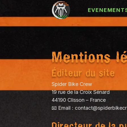
EVENEMENT
Mentions l
Éditeur du site
Spider Bike Crew
19 rue de la Croix Sénard
44190 Clisson – France
📧 Email :
contact@spiderbikec
Directeur de la p