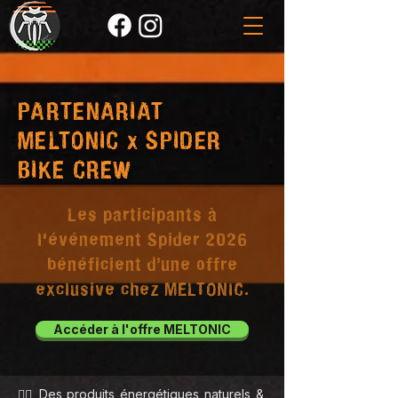
PARTENARIAT
MELTONIC x SPIDER
BIKE CREW
Les participants à
l'événement
Spider 2026
bénéficient d’une offre
exclusive chez
MELTONIC
.
Accéder à l'offre MELTONIC
🚴‍♂️ Des produits énergétiques naturels &