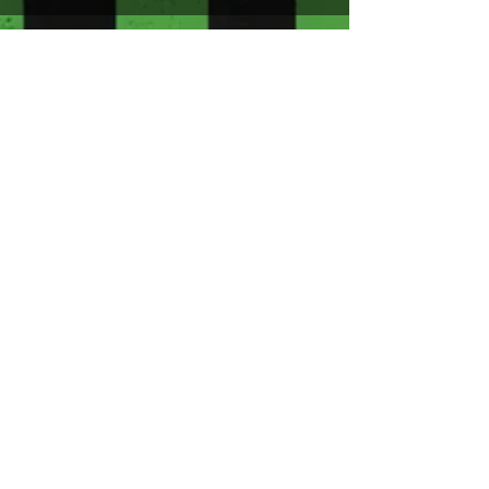
🎁 Offre spéciale participants SPIDER
2026
Nous sommes également heureux de
vous faire bénéficier d’un code promo
exclusif :
-20% sur tout le site (hors packs)
Dès 29€ d'achat, frais de livraison
compris
Offre valable dès maintenant jusqu’au 30
juin 2026
Code réservé exclusivement aux
participants de la SPIDER 2026
Politique de confidentialité
Mentions légales