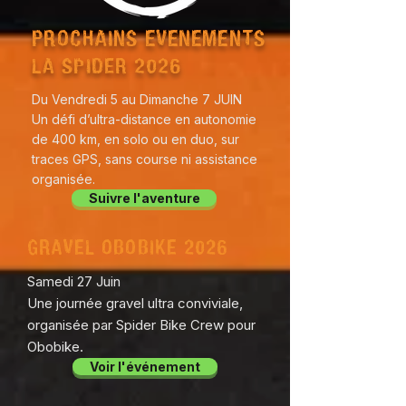
PROCHAINS EVENEMENTS
LA SPIDER 2026
Du Vendredi 5 au Dimanche 7 JUIN
Un défi d’ultra-distance en autonomie
de 400 km, en solo ou en duo, sur
traces GPS, sans course ni assistance
organisée.
Suivre l'aventure
GRAVEL OBOBIKE 2026
Samedi 27 Juin
Une journée gravel ultra conviviale,
organisée par Spider Bike Crew pour
Obobike.
Voir l'événement